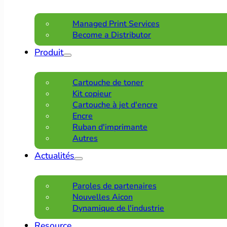
Managed Print Services
Become a Distributor
Produit
Cartouche de toner
Kit copieur
Cartouche à jet d'encre
Encre
Ruban d'imprimante
Autres
Actualités
Paroles de partenaires
Nouvelles Aicon
Dynamique de l'industrie
Resource