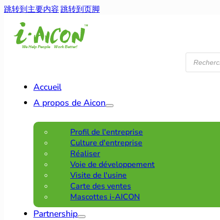
跳转到主要内容
跳转到页脚
Recherche
de
produits
Accueil
A propos de Aicon
Profil de l'entreprise
Culture d'entreprise
Réaliser
Voie de développement
Visite de l'usine
Carte des ventes
Mascottes i-AICON
Partnership