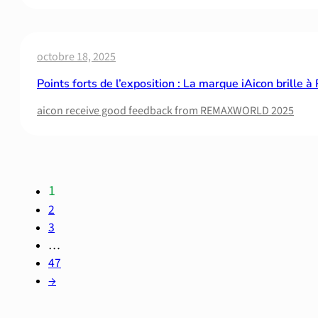
octobre 18, 2025
Points forts de l’exposition : La marque iAicon brill
aicon receive good feedback from REMAXWORLD 2025
1
2
3
…
47
→