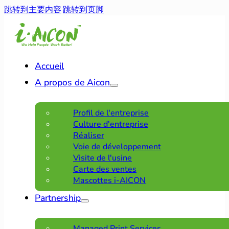
跳转到主要内容
跳转到页脚
Accueil
A propos de Aicon
Profil de l'entreprise
Culture d'entreprise
Réaliser
Voie de développement
Visite de l'usine
Carte des ventes
Mascottes i-AICON
Partnership
Managed Print Services