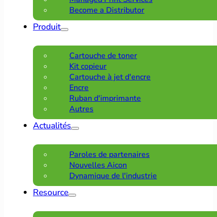
Become a Distributor
Produit
Cartouche de toner
Kit copieur
Cartouche à jet d'encre
Encre
Ruban d'imprimante
Autres
Actualités
Paroles de partenaires
Nouvelles Aicon
Dynamique de l'industrie
Resource