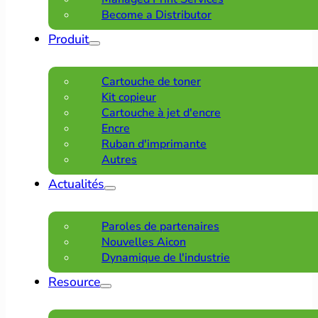
Become a Distributor
Produit
Cartouche de toner
Kit copieur
Cartouche à jet d'encre
Encre
Ruban d'imprimante
Autres
Actualités
Paroles de partenaires
Nouvelles Aicon
Dynamique de l'industrie
Resource