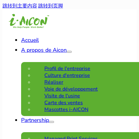
跳转到主要内容
跳转到页脚
Accueil
A propos de Aicon
Profil de l'entreprise
Culture d'entreprise
Réaliser
Voie de développement
Visite de l'usine
Carte des ventes
Mascottes i-AICON
Partnership
Managed Print Services