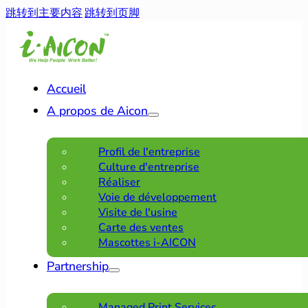
跳转到主要内容
跳转到页脚
Accueil
A propos de Aicon
Profil de l'entreprise
Culture d'entreprise
Réaliser
Voie de développement
Visite de l'usine
Carte des ventes
Mascottes i-AICON
Partnership
Managed Print Services