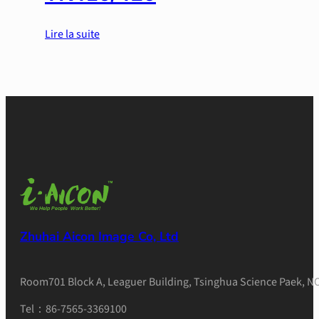
Lire la suite
Zhuhai Aicon Image Co, Ltd
Room701 Block A, Leaguer Building, Tsinghua Science Paek, NO
Tel：86-7565-3369100