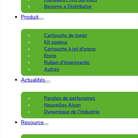
Become a Distributor
Produit
Cartouche de toner
Kit copieur
Cartouche à jet d'encre
Encre
Ruban d'imprimante
Autres
Actualités
Paroles de partenaires
Nouvelles Aicon
Dynamique de l'industrie
Resource