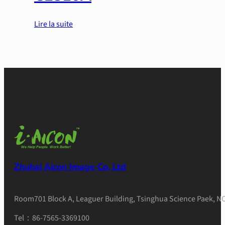
Lire la suite
Zhuhai Aicon Image Co, Ltd
Room701 Block A, Leaguer Building, Tsinghua Science Paek, NO
Tel：86-7565-3369100