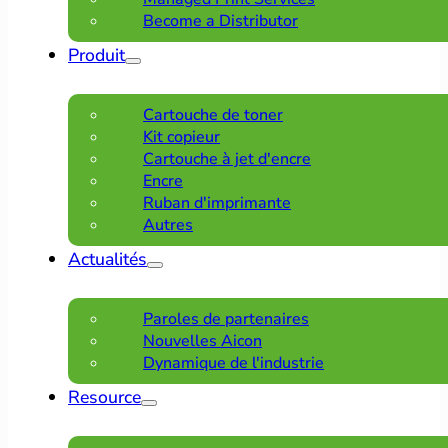
Become a Distributor
Produit
Cartouche de toner
Kit copieur
Cartouche à jet d'encre
Encre
Ruban d'imprimante
Autres
Actualités
Paroles de partenaires
Nouvelles Aicon
Dynamique de l'industrie
Resource