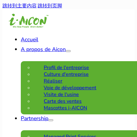
跳转到主要内容
跳转到页脚
Accueil
A propos de Aicon
Profil de l'entreprise
Culture d'entreprise
Réaliser
Voie de développement
Visite de l'usine
Carte des ventes
Mascottes i-AICON
Partnership
Managed Print Services