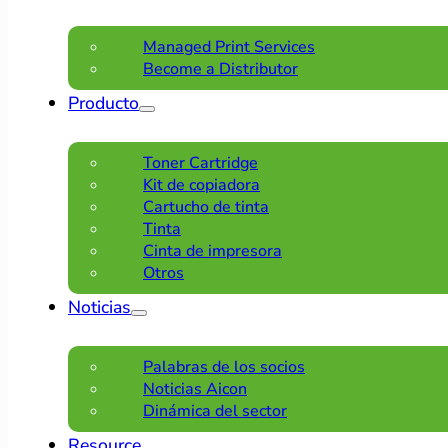
Managed Print Services
Become a Distributor
Producto
Toner Cartridge
Kit de copiadora
Cartucho de tinta
Tinta
Cinta de impresora
Otros
Noticias
Palabras de los socios
Noticias Aicon
Dinámica del sector
Resource