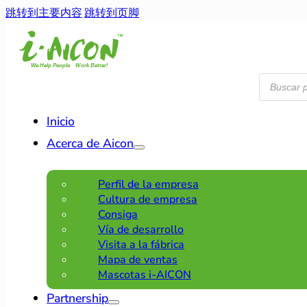
跳转到主要内容
跳转到页脚
Búsqueda
de
productos
Inicio
Acerca de Aicon
Perfil de la empresa
Cultura de empresa
Consiga
Vía de desarrollo
Visita a la fábrica
Mapa de ventas
Mascotas i-AICON
Partnership