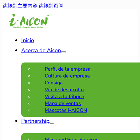
跳转到主要内容
跳转到页脚
Inicio
Acerca de Aicon
Perfil de la empresa
Cultura de empresa
Consiga
Vía de desarrollo
Visita a la fábrica
Mapa de ventas
Mascotas i-AICON
Partnership
Managed Print Services