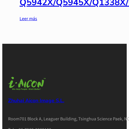
Q5942X/Q5945X/Q1338X
Leer más
Zhuhai Aicon Image S.L.
Room701 Block A, Leaguer Building, Tsinghua Science Paek, NO