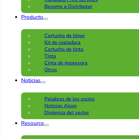
Become a Distributor
Producto
Cartucho de tóner
Kit de copiadora
Cartucho de tinta
Tinta
Cinta de impresora
Otros
Noticias
Palabras de los socios
Noticias Aicon
Dinámica del sector
Resource