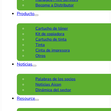
Become a Distributor
Producto
Cartucho de tóner
Kit de copiadora
Cartucho de tinta
Tinta
Cinta de impresora
Otros
Noticias
Palabras de los socios
Noticias Aicon
Dinámica del sector
Resource