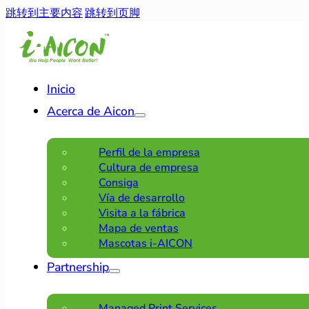
跳转到主要内容
跳转到页脚
Inicio
Acerca de Aicon
Perfil de la empresa
Cultura de empresa
Consiga
Vía de desarrollo
Visita a la fábrica
Mapa de ventas
Mascotas i-AICON
Partnership
Managed Print Services