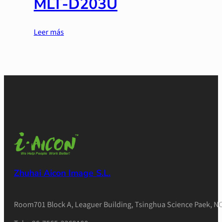
MLT-D203U
Leer más
Zhuhai Aicon Image S.L.
Room701 Block A, Leaguer Building, Tsinghua Science Paek, NO